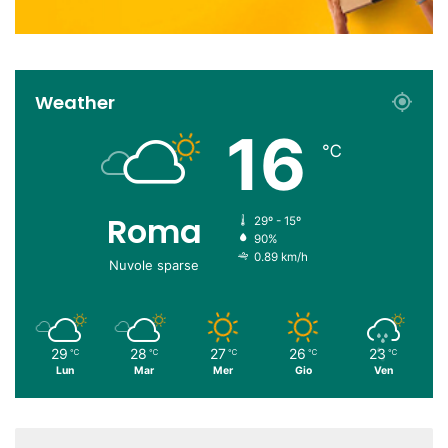
Weather
16
℃
Roma
29º - 15º
90%
0.89 km/h
Nuvole sparse
29
28
27
26
23
℃
℃
℃
℃
℃
Lun
Mar
Mer
Gio
Ven