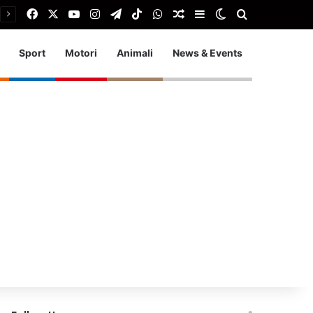
Facebook
X
You Tube
Instagram
Telegram
TikTok
WhatsApp
Articolo Random
Barra laterale
Cambia aspetto
Cerca
Sport
Motori
Animali
News & Events