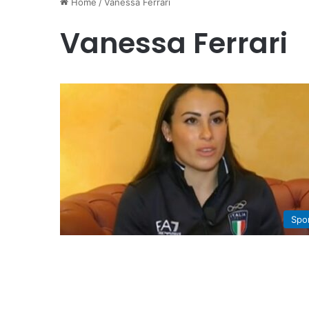
Home
/
Vanessa Ferrari
Vanessa Ferrari
Spo