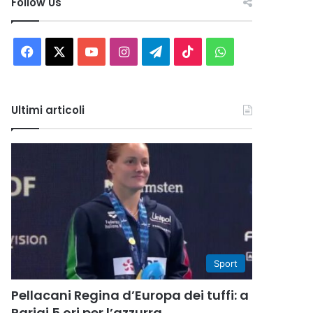
Follow Us
Facebook
X
You
Instagram
Telegram
TikTok
WhatsApp
Tube
Ultimi articoli
Sport
Pellacani Regina d’Europa dei tuffi: a
Parigi 5 ori per l’azzurra