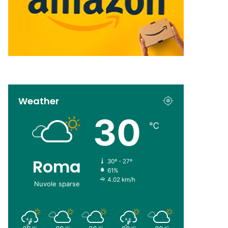
Weather
30
℃
Roma
30º - 27º
61%
4.02 km/h
Nuvole sparse
℃
℃
℃
℃
℃