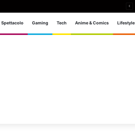
a d’Europa dei tuffi: a Parigi 5 ori per l’azzurra
Spettacolo
Gaming
Tech
Anime & Comics
Lifestyle