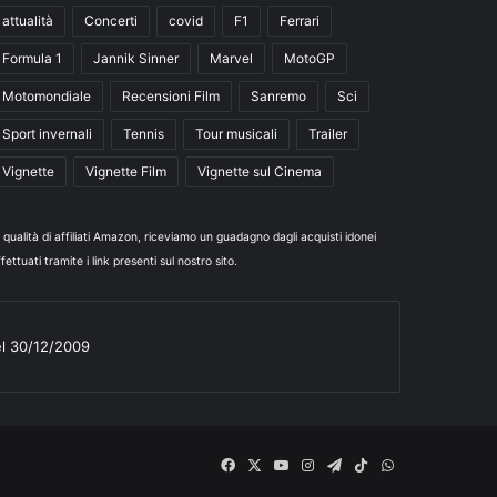
attualità
Concerti
covid
F1
Ferrari
Formula 1
Jannik Sinner
Marvel
MotoGP
Motomondiale
Recensioni Film
Sanremo
Sci
Sport invernali
Tennis
Tour musicali
Trailer
Vignette
Vignette Film
Vignette sul Cinema
n qualità di affiliati Amazon, riceviamo un guadagno dagli acquisti idonei
fettuati tramite i link presenti sul nostro sito.
el 30/12/2009
Facebook
X
You
Instagram
Telegram
TikTok
WhatsApp
Tube