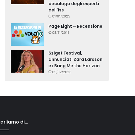
decalogo degli esperti
dell’Iss
01/01/2025
Page Eight – Recensione
08/11/2011
Sziget Festival,
annunciati Zara Larsson
e i Bring Me the Horizon
05/02/2026
arliamo di…