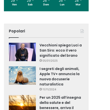
29
29
26
26
28
Ven
Sab
Dom
Lun
Mar
Popolari
Vecchioni spiega Luci a
San Siro: ecco il vero
significato del brano
05/01/2025
I segreti degli animali,
Apple TV+ annuncia la
nuova docuserie
naturalistica
11/11/2024
Per un 2025 all’insegna
della salute e del
benessere, arriva il