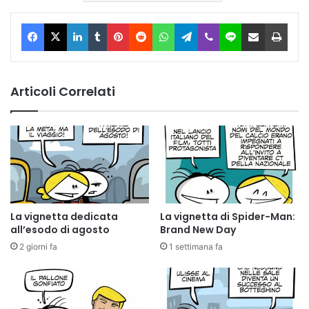
Facebook
X
LinkedIn
Tumblr
Pinterest
Reddit
WhatsApp
Telegram
Viber
Line
Condividi via Email
Stam
Articoli Correlati
La vignetta dedicata
La vignetta di Spider-Man:
all’esodo di agosto
Brand New Day
2 giorni fa
1 settimana fa