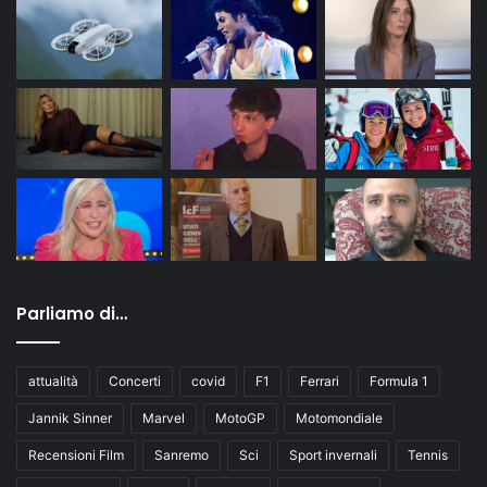
Parliamo di…
attualità
Concerti
covid
F1
Ferrari
Formula 1
Jannik Sinner
Marvel
MotoGP
Motomondiale
Recensioni Film
Sanremo
Sci
Sport invernali
Tennis