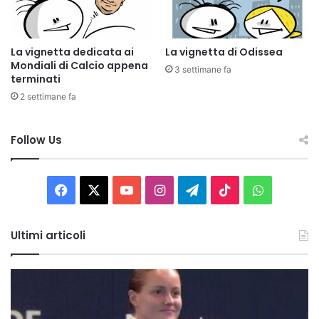
La vignetta dedicata ai
La vignetta di Odissea
Mondiali di Calcio appena
3 settimane fa
terminati
2 settimane fa
Follow Us
Facebook
X
You
Instagram
Telegram
TikTok
WhatsAp
Tube
Ultimi articoli