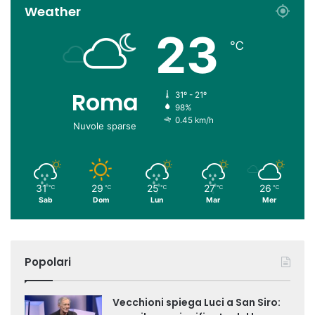
Weather
23
℃
Roma
31º - 21º
98%
0.45 km/h
Nuvole sparse
31
29
25
27
26
℃
℃
℃
℃
℃
Sab
Dom
Lun
Mar
Mer
Popolari
Vecchioni spiega Luci a San Siro: