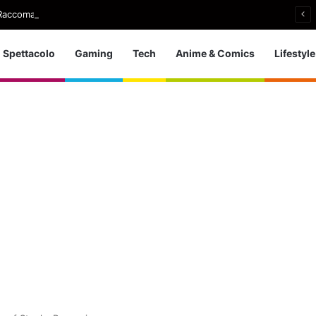
Raccomandata e cagna? Ecco chi lo dice…
Spettacolo
Gaming
Tech
Anime & Comics
Lifestyle