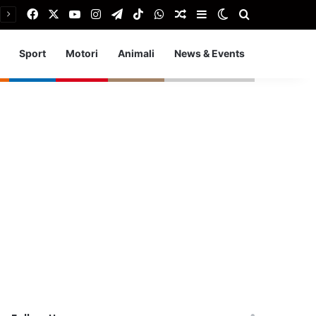
Facebook
X
You Tube
Instagram
Telegram
TikTok
WhatsApp
Articolo Random
Barra laterale
Cambia aspetto
Cerca
Sport
Motori
Animali
News & Events