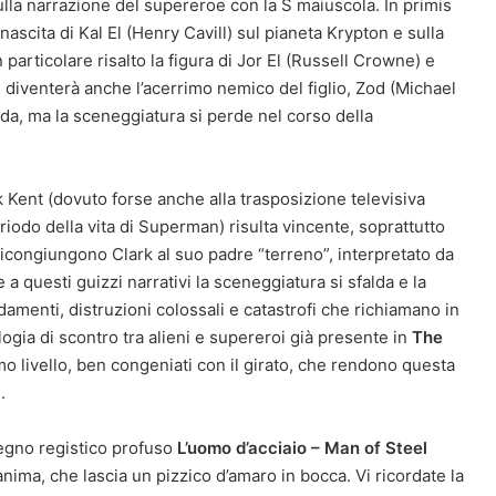
sulla narrazione del supereroe con la S maiuscola. In primis
nascita di Kal El (Henry Cavill) sul pianeta Krypton e sulla
particolare risalto la figura di Jor El (Russell Crowne) e
e diventerà anche l’acerrimo nemico del figlio, Zod (Michael
da, ma la sceneggiatura si perde nel corso della
rk Kent (dovuto forse anche alla trasposizione televisiva
riodo della vita di Superman) risulta vincente, soprattutto
icongiungono Clark al suo padre “terreno”, interpretato da
 questi guizzi narrativi la sceneggiatura si sfalda e la
amenti, distruzioni colossali e catastrofi che richiamano in
ologia di scontro tra alieni e supereroi già presente in
The
ssimo livello, ben congeniati con il girato, che rendono questa
.
pegno registico profuso
L’uomo d’acciaio – Man of Steel
ima, che lascia un pizzico d’amaro in bocca. Vi ricordate la