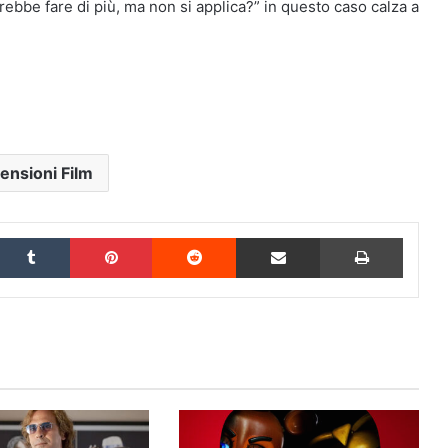
trebbe fare di più, ma non si applica?” in questo caso calza a
ensioni Film
inkedIn
Tumblr
Pinterest
Reddit
Condividi via Email
Stampa