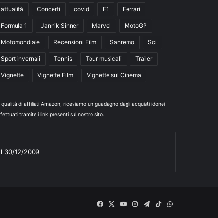
attualità
Concerti
covid
F1
Ferrari
Formula 1
Jannik Sinner
Marvel
MotoGP
Motomondiale
Recensioni Film
Sanremo
Sci
Sport invernali
Tennis
Tour musicali
Trailer
Vignette
Vignette Film
Vignette sul Cinema
n qualità di affiliati Amazon, riceviamo un guadagno dagli acquisti idonei
fettuati tramite i link presenti sul nostro sito.
el 30/12/2009
Facebook
X
You
Instagram
Telegram
TikTok
WhatsApp
Tube