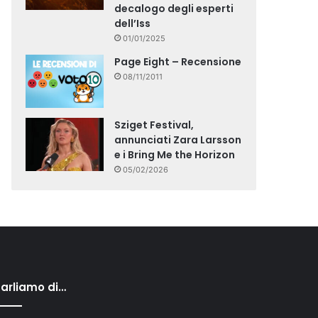
decalogo degli esperti
dell’Iss
01/01/2025
Page Eight – Recensione
08/11/2011
Sziget Festival,
annunciati Zara Larsson
e i Bring Me the Horizon
05/02/2026
arliamo di…