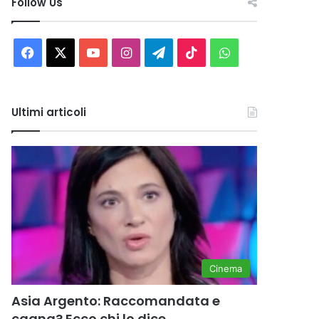
Follow Us
Facebook
X
You
Instagram
Telegram
TikTok
WhatsApp
Tube
Ultimi articoli
Cinema
Asia Argento: Raccomandata e
cagna? Ecco chi lo dice…