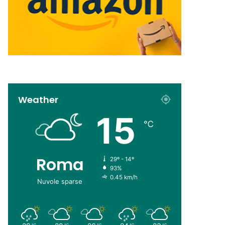
Weather
15
℃
Roma
29º - 14º
93%
0.45 km/h
Nuvole sparse
℃
℃
℃
℃
℃