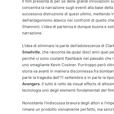
Il film presenta di per se delle grandi innovazioni 
concentra la narrazione sugli eventi alla base della 
successiva distruzione di quest ultimo, mettendo in 
dell’antagonismo atavico nei confronti di quello ch
Shannon). L’idea di partenza è dunque buona e soli
narrazione.
L’idea di eliminare la parte dell’adolescenza di Cla
Smallville
, che racconta da quasi dieci anni quel pe
perché ci sono costanti flashback nel passato che r
uno smagliante Kevin Costner. Purtroppo però oltre a
storia va avanti in maniera disconnessa fra bombard
parte la tragedia dell’11 settembre e in parte la tip
Avengers
. Il tutto è retto da visual effects di alti
tecnologia uno degli elementi fondamentali del film
Nonostante l’indiscussa bravura degli attori e l’im
rimane un prodotto visivamente perfetto, ma senz’an