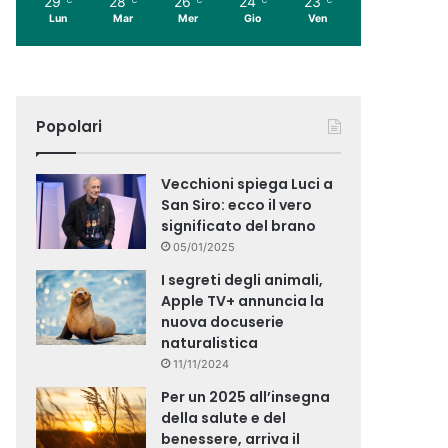
29
28
26
24
23
Lun
Mar
Mer
Gio
Ven
Popolari
Vecchioni spiega Luci a
San Siro: ecco il vero
significato del brano
05/01/2025
I segreti degli animali,
Apple TV+ annuncia la
nuova docuserie
naturalistica
11/11/2024
Per un 2025 all’insegna
della salute e del
benessere, arriva il