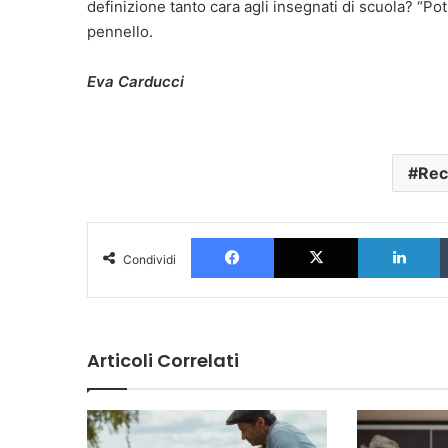
definizione tanto cara agli insegnati di scuola? “Po
pennello.
Eva Carducci
Rec
Facebook
X
L
Condividi
Articoli Correlati