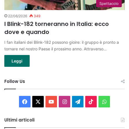
Spettacolo
22/06/2026
349
I Blink-182 torneranno in Italia: ecco
dove e quando
I fan italiani dei Blink-182 possono gioire: il gruppo è pronto a
tornare nel nostro Paese il prossimo anno. Attraverso…
Leggi
Follow Us
Facebook
X
You
Instagram
Telegram
TikTok
WhatsAp
Tube
Ultimi articoli