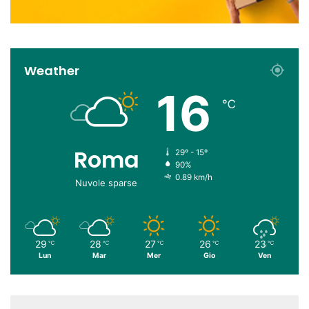
Weather
16
℃
Roma
29º - 15º
90%
0.89 km/h
Nuvole sparse
29
28
27
26
23
℃
℃
℃
℃
℃
Lun
Mar
Mer
Gio
Ven